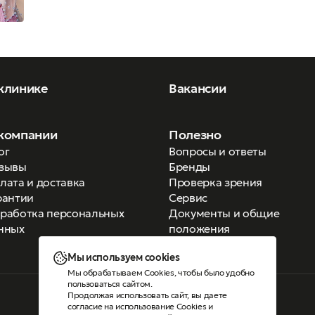
клинике
Вакансии
компании
Полезно
ог
Вопросы и ответы
зывы
Бренды
лата и доставка
Проверка зрения
рантии
Сервис
работка персональных
Документы и общие
нных
положения
Мы используем cookies
Мы обрабатываем Cookies, чтобы было удобно
пользоваться сайтом.
Продолжая использовать сайт, вы даете
Версия для слабовидящих
согласие на использование Cookies
и