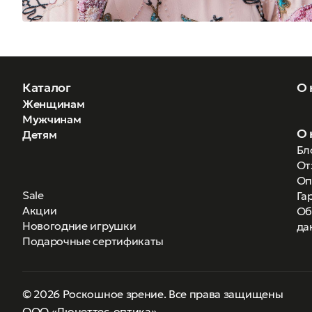
Каталог
О 
Женщинам
Мужчинам
О 
Детям
Бл
От
Оп
Sale
Га
Акции
Об
Новогодние игрушки
да
Подарочные сертификаты
© 2026 Роскошное зрение. Все права защищены
ООО «Люнеттес-оптика»