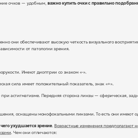
ение очков — удобным,
важно купить очки с правильно подобра
енно они обеспечивают высокую четкость визуального восприяти
ависимости от патологии зрения.
укости. Имеют диоптрии со знаком «-».
ая сила имеет положительный показатель, знак «+».
при астигматизме. Передняя сторона линзы — сферическая, зад
шения, оснащены монофокальными линзами. То есть они имеют о
а чего ухудшается зрение
.
Возрастные изменения предполагают 
нзами
. Чем они отличаются: