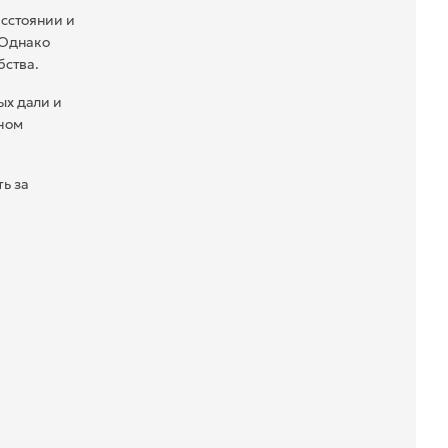
сстоянии и
 Однако
бства.
ых дали и
пном
ь за