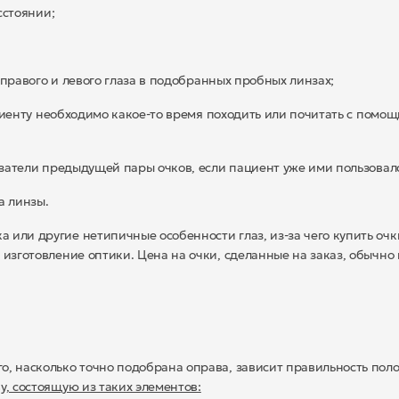
стоянии;
равого и левого глаза в подобранных пробных линзах;
енту необходимо какое-то время походить или почитать с помо
тели предыдущей пары очков, если пациент уже ими пользовалс
а линзы.
или другие нетипичные особенности глаз, из-за чего купить очк
 изготовление оптики. Цена на очки, сделанные на заказ, обычно
ого, насколько точно подобрана оправа, зависит правильность по
, состоящую из таких элементов: