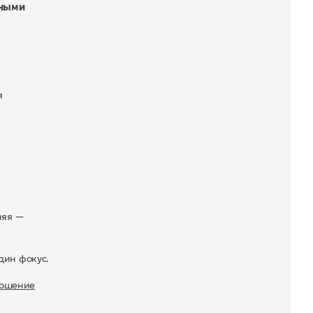
нными
я
няя —
дин фокус.
ношение