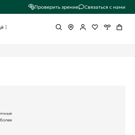
Проверить зрение
Связаться с нами
щё
личные
иболее