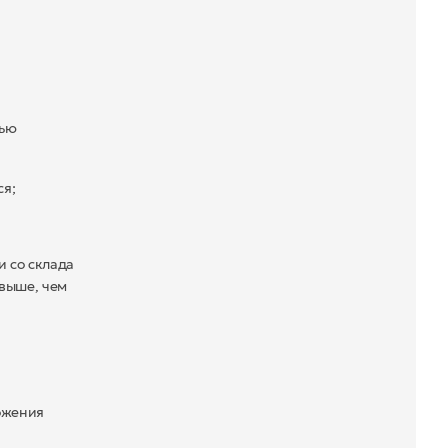
щью
я;
и со склада
 выше, чем
ложения