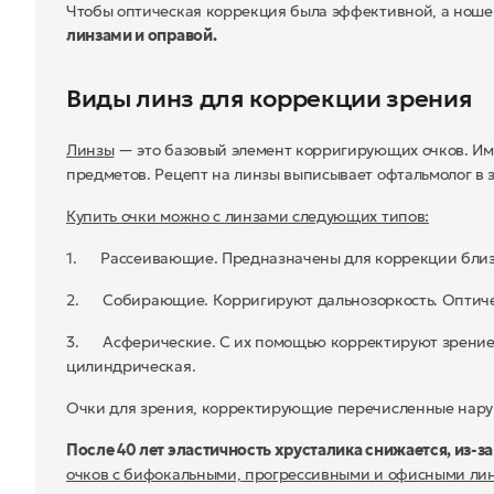
Чтобы оптическая коррекция была эффективной, а нош
линзами и оправой.
Виды линз для коррекции зрения
Линзы
— это базовый элемент корригирующих очков. Им
предметов. Рецепт на линзы выписывает офтальмолог в з
Купить очки можно с линзами следующих типов:
1. Рассеивающие. Предназначены для коррекции близор
2. Собирающие. Корригируют дальнозоркость. Оптическ
3. Асферические. С их помощью корректируют зрение 
цилиндрическая.
Очки для зрения, корректирующие перечисленные нару
После 40 лет эластичность хрусталика снижается, из-з
очков с бифокальными, прогрессивными и офисными ли