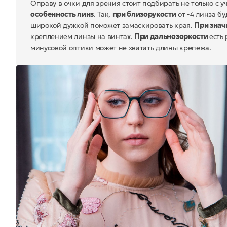
Оправу в очки для зрения стоит подбирать не только с 
особенность линз
. Так,
при близорукости
от -4 линза бу
широкой дужкой поможет замаскировать края.
При знач
креплением линзы на винтах.
При дальнозоркости
есть
минусовой оптики может не хватать длины крепежа.