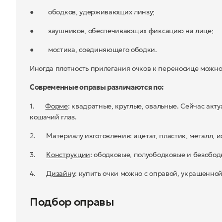
● ободков, удерживающих линзу;
● заушников, обеспечивающих фиксацию на лице;
● мостика, соединяющего ободки.
Иногда плотность прилегания очков к переносице можно
Современные оправы различаются по:
1.
Форме
: квадратные, круглые, овальные. Сейчас акт
кошачий глаз.
2.
Материалу изготовления
: ацетат, пластик, металл, 
3.
Конструкции
: ободковые, полуободковые и безобод
4.
Дизайну
: купить очки можно с оправой, украшенно
Подбор оправы