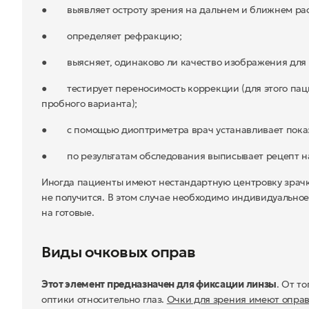
● выявляет остроту зрения на дальнем и ближнем рас
● определяет рефракцию;
● выясняет, одинаково ли качество изображения для п
● тестирует переносимость коррекции (для этого паци
пробного варианта);
● с помощью диоптриметра врач устанавливает показа
● по результатам обследования выписывает рецепт н
Иногда пациенты имеют нестандартную центровку зрачка 
не получится. В этом случае необходимо индивидуальное
на готовые.
Виды очковых оправ
Этот элемент предназначен для фиксации линзы
. От т
оптики относительно глаз.
Очки для зрения имеют оправу