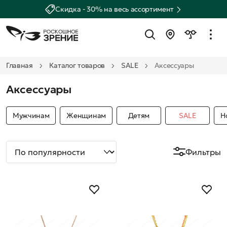
Скидка - 30% на весь ассортимент
Главная
Каталог товаров
SALE
Аксессуары
Аксессуары
Мужчинам
Женщинам
Детям
SALE
Н
Фильтры