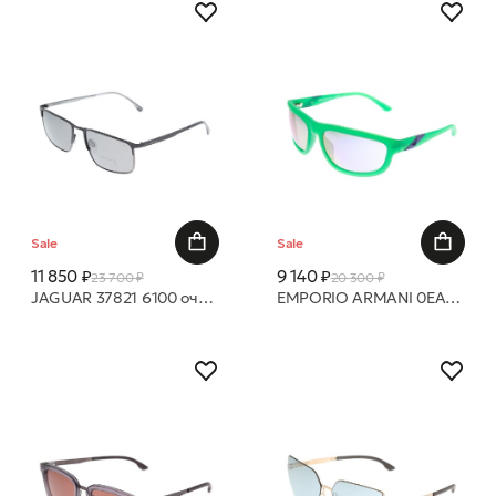
Sale
Sale
11 850 ₽
9 140 ₽
23 700 ₽
20 300 ₽
JAGUAR 37821 6100 очки с/з
EMPORIO ARMANI 0EA4183U 52844V GREY MIRROR VIOLET 18 очки с/з