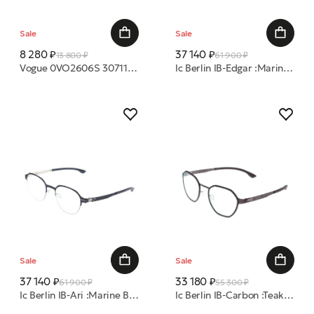
Sale
Sale
8 280 ₽
37 140 ₽
13 800 ₽
61 900 ₽
Vogue 0VO2606S 307113 55 очки с/з
Ic Berlin IB-Edgar :Marine Blue-Bronze :RX-Clear :Donnerstag оправа
Sale
Sale
37 140 ₽
33 180 ₽
61 900 ₽
55 300 ₽
Ic Berlin IB-Ari :Marine Blue Pearl Pop :RX-Clear :Donnerstag оправа
Ic Berlin IB-Carbon :Teak :Black :Nougat :RX-Clear:Donnerstag оправа