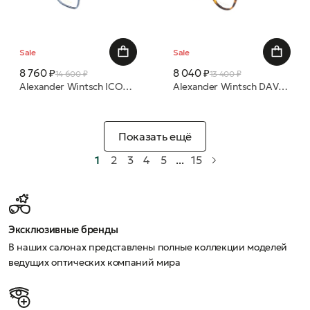
Sale
Sale
8 760 ₽
8 040 ₽
14 600 ₽
13 400 ₽
Alexander Wintsch ICONS AW6168 HOHBARGHORN C1 55/17 (Р)оправа
Alexander Wintsch DAVOS AWD5003 SNOWBOARD C1 49/21 (Р)оправа
Показать ещё
1
2
3
4
5
...
15
Эксклюзивные бренды
В наших салонах представлены полные коллекции моделей
ведущих оптических компаний мира