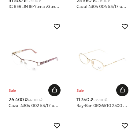
31 500 ₽
25 560 ₽
52 500 ₽
42 600 ₽
IC BERLIN IB-Yuma :GunMetal :Black :Mahogany Brown :Donnerstag очки с/з
Cazal 4304 004 53/17 оправа
Sale
Sale
26 400 ₽
11 340 ₽
44 000 ₽
18 900 ₽
Cazal 4304 002 53/17 оправа
Ray-Ban 0RX6510 2500 50 оправа