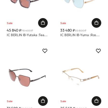
Sale
Sale
45 840 ₽
33 480 ₽
76 400 ₽
55 800 ₽
IC BERLIN IB-Yutaka :Teak-Grey :Nougat :Mahogany-Brown :Donnerstag очки с/з
IC BERLIN IB-Yuma :Rose-Gold :Warm Grey :Teal Mirrored :Donnerstag очки с/з
Sale
Sale