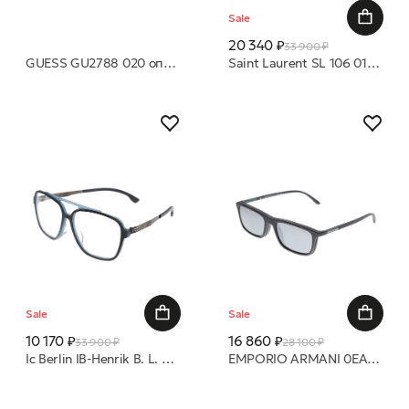
Sale
20 340 ₽
33 900 ₽
GUESS GU2788 020 оправа
Saint Laurent SL 106 017 50 оправа
Sale
Sale
10 170 ₽
16 860 ₽
33 900 ₽
28 100 ₽
Ic Berlin IB-Henrik B. L. Midnight-Blue-Rough :Gun-Metal :Black-Matt оправа
EMPORIO ARMANI 0EA4160 50421W + клипоны CLEAR 55 очки с/з