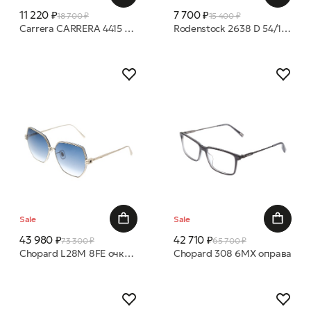
11 220 ₽
7 700 ₽
18 700 ₽
15 400 ₽
Carrera CARRERA 4415 807 54 16 оправа
Rodenstock 2638 D 54/17 оправа
Sale
Sale
43 980 ₽
42 710 ₽
73 300 ₽
65 700 ₽
Chopard L28M 8FE очки с/з
Chopard 308 6MX оправа