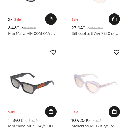
Хит
Sale
Sale
8 480 ₽
23 040 ₽
21 200 ₽
38 400 ₽
MaxMara MM0041 01A очки с/з
Silhouette 8744 7730 очки с/з
Sale
Sale
11 840 ₽
10 920 ₽
29 600 ₽
27 300 ₽
Moschino MOS166/S 003 IR 55 20 очки с/з
Moschino MOS163/S 35J U1 55 19 очки с/з