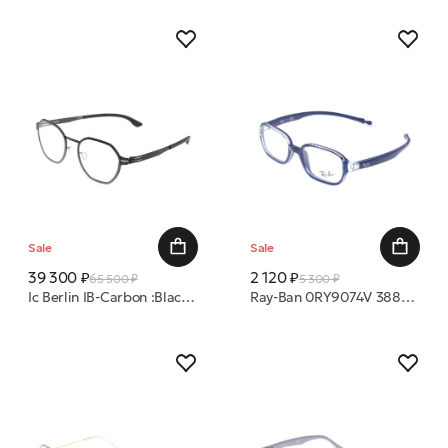
Sale
Sale
39 300 ₽
2 120 ₽
65 500 ₽
5 300 ₽
Ic Berlin IB-Carbon :Black-Gun-Metal :RX-Clear :Donnerstag оправа
Ray-Ban 0RY9074V 3881 41 16 оправа