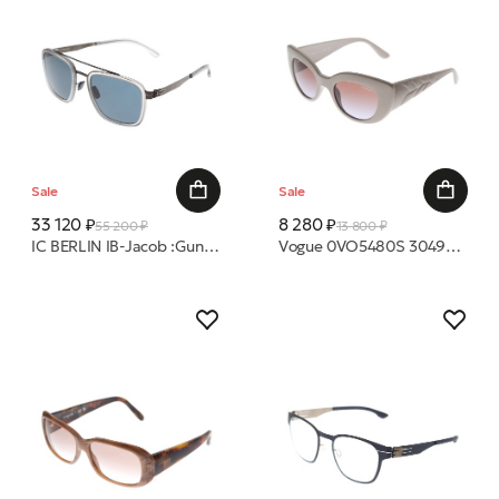
Sale
Sale
33 120 ₽
8 280 ₽
55 200 ₽
13 800 ₽
IC BERLIN IB-Jacob :Gun-Metal-Sky-Grey :Atlantis :Mittwoch очки с/з
Vogue 0VO5480S 304968 49 очки с/з