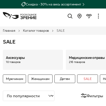
Скидка - 30% на весь ассортимент
Главная
Каталог товаров
SALE
SALE
Аксессуары
Медицинские оправы
10 товаров
216 товаров
Мужчинам
Женщинам
Детям
SALE
Н
Фильтры