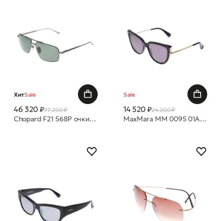
Хит
Sale
Sale
46 320 ₽
14 520 ₽
77 200 ₽
24 200 ₽
Chopard F21 568P очки с/з
MaxMara MM 0095 01A 56 очки с/з