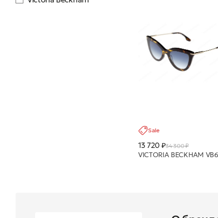
Sale
13 720 ₽
34 300 ₽