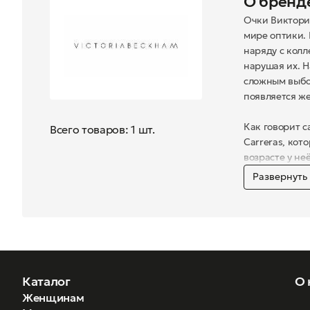
О бренд
Очки Виктори
мире оптики.
наряду с кол
нарушая их. Н
сложным выбор
появляется же
Как говорит с
Всего товаров: 1 шт.
Carreras, кот
возрасте у не
Развернуть
«Я не люблю 
всегда должны
найти очки н
Универсальна
которые должн
от образа и ж
Каталог
О 
Женщинам
В сети салона