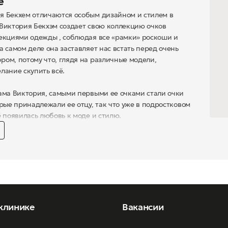
е
я Бекхем отличаются особым дизайном и стилем в
 Виктория Бекхэм создает свою коллекцию очков
лекциями одежды , соблюдая все «рамки» роскоши и
а самом деле она заставляет нас встать перед очень
ом, потому что, глядя на различные модели,
лание скупить всё.
ама Виктория, самыми первыми ее очками стали очки
орые принадлежали ее отцу, так что уже в подростковом
ё появилась любовь к моде и стилю.
слишком сложные задачи», говорит Виктория, очки
 подходить к образу, поэтому в коллекции вы сможете
а любые случаи жизни и под любой образ.
я модель по мнению Виктории Бекхем - авиаторы,
ы быть в коллекции у каждого! А дальше всё зависит
еланий.
клинике
Вакансии
х оптики Роскошное Зрение вы сможете подобрать для